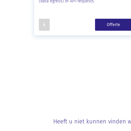
(data egress) of API-requests.
Offerte
Heeft u niet kunnen vinden w