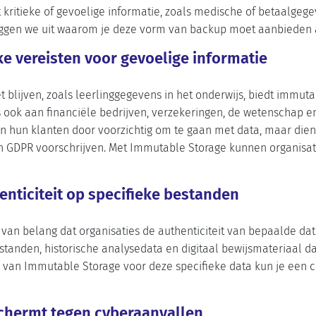
t kritieke of gevoelige informatie, zoals medische of betaalge
 leggen we uit waarom je deze vorm van backup moet aanbieden 
ke vereisten voor gevoelige informatie
 blijven, zoals leerlinggegevens in het onderwijs, biedt immuta
s ook aan financiële bedrijven, verzekeringen, de wetenschap 
n hun klanten door voorzichtig om te gaan met data, maar die
en GDPR voorschrijven. Met Immutable Storage kunnen organisat
nticiteit op specifieke bestanden
t van belang dat organisaties de authenticiteit van bepaalde da
tanden, historische analysedata en digitaal bewijsmateriaal d
 van Immutable Storage voor deze specifieke data kun je een 
schermt tegen cyberaanvallen