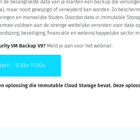
 de belangrijkste data van je klanten een backup die vervolge
a), maar nooit gewijzigd of verwijderd kan worden. Zo bescherm
oringen en menselijke fouten. Doordat data in Immutable Storag
armee voldoen aan de strenge wettelijke vereisten voor data-op
heidszorg, beveiliging, financiële en wetenschappelijke secto
urity VM Backup V9?
Meld je aan voor het webinar:
ril - 9.30u-11.00u
en oplossing die Immutable Cloud Storage bevat. Deze oploss