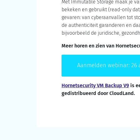
Met Immutable Storage maak je van
bekeken en gebruikt (read-only dat
gevaren: van cyberaanvallen tot st
de authenticiteit garanderen en da
bijvoorbeeld de juridische, gezond
Meer horen en zien van Hornetsec
Aanmelden webinar: 26 ap
Hornetsecurity VM Backup V9
is e
gedistribueerd door CloudLand.