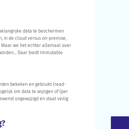
 belangrijke data te beschermen
n, in de cloud versus on-premise,
r. Waar we het echter allemaal over
an worden… Daar biedt Immutable
rden bekeken en gebruikt (read-
gelijk om data te wijzigen of (per
ewenst ongewijzigd en staat veilig
g?