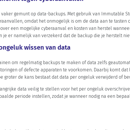
 vaker gemunt op data-backups. Met gebruik van Immutable Stor
aanvallen, omdat het onmogelijk is om de data aan te tasten of
over een mogelijke cyberaanval en kosten van herstel wanneer 
je er namelijk van verzekerd dat de backup die je herstelt nie
 ongeluk wissen van data
ainen om regelmatig backups te maken of data zelfs geautomati
storingen of defecte apparaten te voorkomen. Daarbij komt da
oe groter de kans bestaat dat data per ongeluk verwijderd of be
grijke data veilig te stellen voor het per ongeluk overschrijve
aalde periode instellen, zodat je wanneer nodig na een bepaa