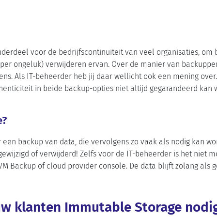
nderdeel voor de bedrijfscontinuiteit van veel organisaties, om
t (per ongeluk) verwijderen ervan. Over de manier van backuppe
ens. Als IT-beheerder heb jij daar wellicht ook een mening ove
thenticiteit in beide backup-opties niet altijd gegarandeerd k
e?
een backup van data, die vervolgens zo vaak als nodig kan wo
ewijzigd of verwijderd! Zelfs voor de IT-beheerder is het niet mo
M Backup of cloud provider console. De data blijft zolang als g
w klanten Immutable Storage nodi