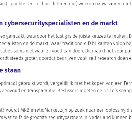
Bin (Oprichter en Technisch Directeur) werken nauw samen met
 cybersecurityspecialisten en de markt
ex gemaakt, waardoor het lastig is de juiste keuzes te maken. 
pecialisten en de markt. Waar traditionele fabrikanten volop be
isaties soms niet waar zij goed aan doen. Dit maakt het voor pa
ordt steeds groter, doordat bedrijven vaak zelf research doen e
te staan
timaal gebruikt wordt, vergelijk ik met het kopen van een Ferrar
s eenvoud en transparantie. Beslissers moeten de risico’s snapp
st? Vooral MKB en MidMarket zijn op zoek naar een oplossing die 
s iets wat zelfs de grootste securitypartners in Nederland kunne