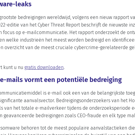
ware-leaks
e grootste bedreigingen wereldwijd, volgens een nieuw rapport v
22-editie van het Cyber Threat Report beschrijft de nieuwste in
en focus op e-mailcommunicatie. Het rapport onderzoekt de on
en welke industrieën het meest worden bedreigd en identificee
n overzicht van de meest cruciale cybercrime-gerelateerde ge
rt kunt u nu
gratis downloaden
.
e-mails vormt een potentiële bedreiging
communicatiemiddel is e-mail ook een van de belangrijkste to
n significante aanvalsvector. Bedreigingsonderzoekers van het H
s van het totale e-mailverkeer tijdens de onderzoeksperiode e
en geavanceerde bedreigingen zoals CEO-fraude en elk type ma
ansomware behoren tot de meest populaire aanvalstactieken die