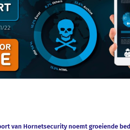
port van Hornetsecurity noemt groeiende be