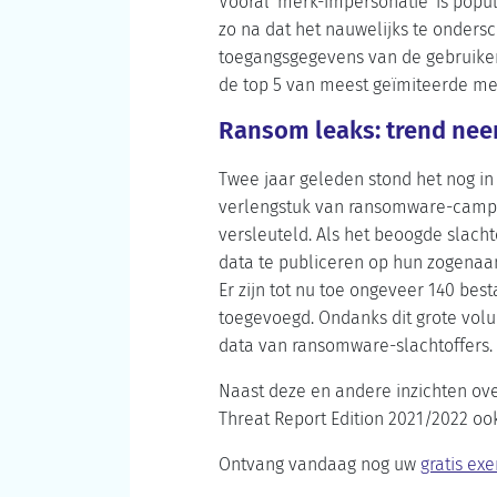
Vooral 'merk-impersonatie' is popul
zo na dat het nauwelijks te ondersc
toegangsgegevens van de gebruiker
de top 5 van meest geïmiteerde me
Ransom leaks: trend nee
Twee jaar geleden stond het nog i
verlengstuk van ransomware-campag
versleuteld. Als het beoogde slach
data te publiceren op hun zogenaa
Er zijn tot nu toe ongeveer 140 be
toegevoegd. Ondanks dit grote vol
data van ransomware-slachtoffers.
Naast deze en andere inzichten ove
Threat Report Edition 2021/2022 oo
Ontvang vandaag nog uw
gratis ex