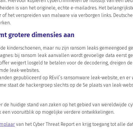
air. Hiervoor kopiëren cybercriminelen de huisstijl van een bed
heiden is van het originele, echte e-mailadres. Het belangrijkste
 of het verspreiden van malware via verborgen links. Deutsche
rken.
mt grotere dimensies aan
n de kinderschoenen, maar nu zijn ransom leaks gemeengoed ge
nes: bij ransom leak aanvallen wordt gevoelige data eerst g
toffer weigert losgeld te betalen voor de decodering, dreigen 
mde leak-websites.
standen gepubliceerd op REvil’s ransomware leak-website, en er
ume staat de hackergroep slechts op de 5e plaats van leak-web
r de huidige stand van zaken op het gebied van wereldwijde cybe
k een vooruitblik op mogelijke verdere ontwikkelingen.
emplaar
van het Cyber Threat Report en krijg toegang tot alle data