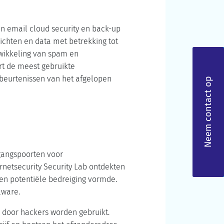
an email cloud security en back-up
zichten en data met betrekking tot
twikkeling van spam en
rt de meest gebruikte
beurtenissen van het afgelopen
Neem contact op
egangspoorten voor
ornetsecurity Security Lab ontdekten
en potentiële bedreiging vormde.
lware.
 door hackers worden gebruikt.